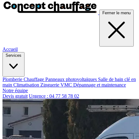
Fermer le menu
Accueil
Services
Plomberie
Chauffage
Panneaux photovoltaïques
Salle de bain clé en
main
Climatisation
Zinguerie
VMC
Dépannage et maintenance
Notre équipe
Devis gratuit
Urgence : 04 77 58 78 02