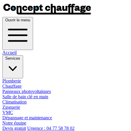
Ouvrir le menu
Accueil
Services
Plomberie
Chauffage
Panneaux photovoltaïques
Salle de bain clé en main
Climatisation
Zinguerie
VMC
Dépannage et maintenance
Notre équipe
Devis gratuit
Urgence : 04 77 58 78 02